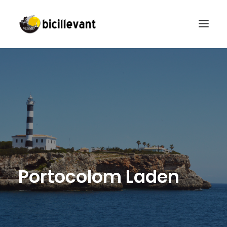
HAUPTSEITE
FAHRRADVERLEIH
GEFÜHRTE ROUTEN
CAMPUS BICILLEVANT
KONTAKT
DEUTSCH
P
o
r
t
o
c
o
l
o
m
L
a
d
e
n