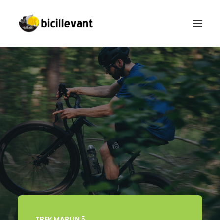
HAUPTSEITE
FAHRRADVERLEIH
GEFÜHRTE ROUTEN
CAMPUS BICILLEVANT
KONTAKT
DEUTSCH
TREK MARLIN 5