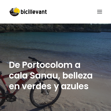
INICIO
ALQUILER
RUTAS
D
e
P
o
r
t
o
c
o
l
o
m
a
CAMPUS
CONTACTO
c
a
l
a
S
a
n
a
u
,
b
e
l
l
e
z
a
ESPAÑOL
e
n
v
e
r
d
e
s
y
a
z
u
l
e
s